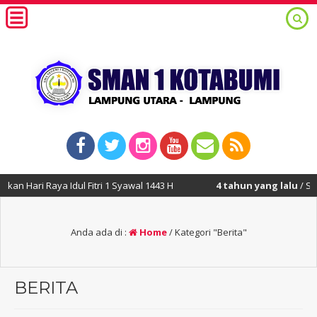
ul Fitri 1 Syawal 1443 H
4 tahun yang lalu
/ Selamat Menunai
Anda ada di :
Home
/
Kategori "Berita"
BERITA